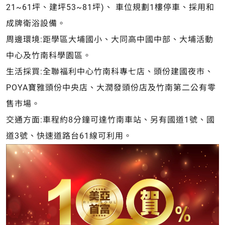
21~61坪、建坪53~81坪)、 車位規劃1樓停車、採用和
成牌衛浴設備。
周邊環境:距學區大埔國小、大同高中國中部、大埔活動
中心及竹南科學園區。
生活採買:全聯福利中心竹南科專七店、頭份建國夜市、
POYA寶雅頭份中央店、大潤發頭份店及竹南第二公有零
售市場。
交通方面:車程約8分鐘可達竹南車站、另有國道1號、國
道3號、快速道路台61線可利用。