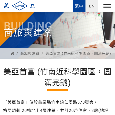
繁中
EN
BUILDING
商旅與建案
商旅與建案
美亞首富 (竹南近科學園區，圓滿完銷)
美亞首富 (竹南近科學園區，圓
滿完銷)
「美亞首富」位於苗栗縣竹南鎮仁愛路570號旁。
格局規劃:20棟地上4層建築、共計20戶住家、3房(地坪