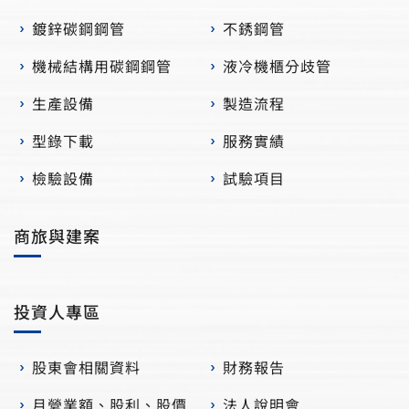
鍍鋅碳鋼鋼管
不銹鋼管
機械結構用碳鋼鋼管
液冷機櫃分歧管
生產設備
製造流程
型錄下載
服務實績
檢驗設備
試驗項目
商旅與建案
投資人專區
股東會相關資料
財務報告
月營業額、股利、股價
法人說明會